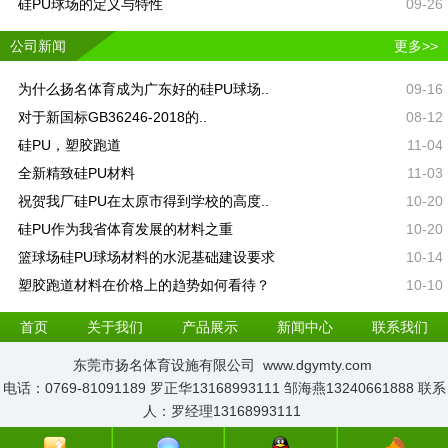
硅PU球场的定义与特性
09-26
公司新闻
更多>>
为什么扬名体育成为广东好的硅PU球场..
09-16
对于新国标GB36246-2018的..
08-12
硅PU，塑胶跑道​
11-04
全新精致硅PU材料
11-03
祝贺我厂硅PU在太原市得到学校的高度..
10-20
硅PU作为我省体育发展的材料之重
10-20
篮球场硅PU球场材料的水泥基础建设要求
10-14
塑胶跑道材料在价格上的趋势如何看待？
10-10
首页
关于我们
产品展示
新闻中心
联系我们
东莞市扬名体育设施有限公司 www.dgymty.com
电话：0769-81091189 罗正华13168993111 邹海燕13240661888 联系
人：罗经理13168993111