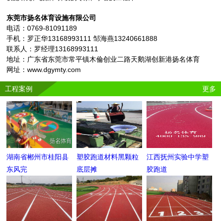
东莞市扬名体育设施有限公司
电话：0769-81091189
手机：罗正华13168993111 邹海燕13240661888
联系人：罗经理13168993111
地址：广东省东莞市常平镇木倫创业二路天鹅湖创新港扬名体育
网址：www.dgymty.com
工程案例
更多
湖南省郴州市桂阳县
塑胶跑道材料黑颗粒
江西抚州实验中学塑
东风完
底层摊
胶跑道